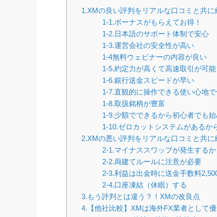
1.XMの良い評判をリアルな口コミと共に
1-1.ボーナスがもらえてお得！
1-2.日本語のサポート体制で安心
1-3.運営会社の安全性が高い
1-4無料ウェビナーの内容が良い
1-5.約定力が高くて高速取引が可能
1-6.銀行送金スピードが早い
1-7.直観的に操作できる使い心地
1-8.取扱銘柄が豊富
1-9.少額でできるから初心者でも
1-10.ゼロカットシステムがある
2.XMの悪い評判をリアルな口コミと共に
2-1.マイナススワップが発生する
2-2.両建てルールに注意が必要
2-3.利益は出金時に送金手数料2,5
2-4.口座凍結（休眠）する
3.もう評判とは違う？！XMの改良点
4.【他社比較】XMは海外FX業者として