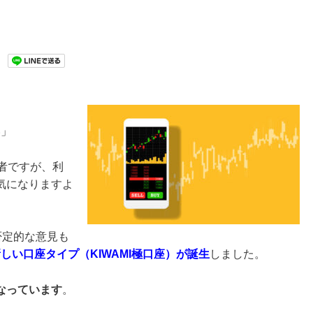
い」
業者ですが、利
気になりますよ
否定的な意見も
しい口座タイプ（KIWAMI極口座）が誕生
しました。
なっています
。