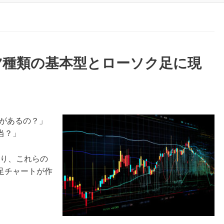
7種類の基本型とローソク足に現
類があるの？」
当？」
り、これらの
足チャートが作