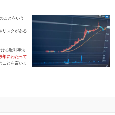
引のことをいう
やリスクがある
おける取引手法
数年にわたって
のことを言いま