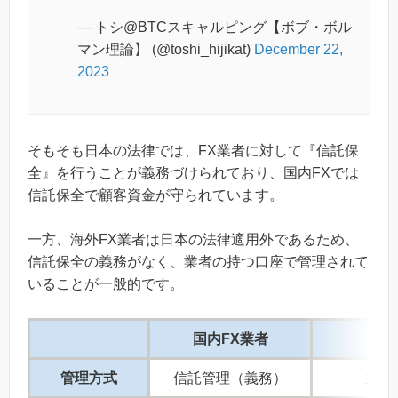
— トシ@BTCスキャルピング【ボブ・ボル
マン理論】 (@toshi_hijikat)
December 22,
2023
そもそも日本の法律では、FX業者に対して『信託保
全』を行うことが義務づけられており、国内FXでは
信託保全で顧客資金が守られています。
一方、海外FX業者は日本の法律適用外であるため、
信託保全の義務がなく、業者の持つ口座で管理されて
いることが一般的です。
国内FX業者
海外
管理方式
信託管理（義務）
主に